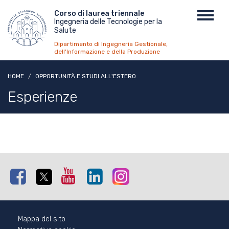
Salta
Menu
Corso di laurea triennale
Toggl
al
Ingegneria delle Tecnologie per la
top
navig
contenuto
Salute
principale
Dipartimento di Ingegneria Gestionale,
dell'Informazione e della Produzione
HOME
OPPORTUNITÀ E STUDI ALL'ESTERO
Esperienze
Facebook
Twitter
Youtube
Linkedin
Instagram
Mappa del sito