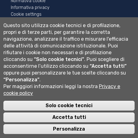
Normativa cookie
Informativa privacy
Cookie settings
Questo sito utilizza cookie tecnici e di profilazione,
Wi-fi
propri e di terze parti, per garantire la corretta
Webmail
navigazione, analizzare il traffico e misurare l'efficacia
delle attività di comunicazione istituzionale.
Puoi
rifiutare i cookie non necessari e di profilazione
Università degli studi di Bergamo
cliccando su
“Solo cookie tecnici”
.
Puoi scegliere di
via Salvecchio 19
acconsentirne l’utilizzo cliccando su
“Accetta tutti”
24129 Bergamo
oppure puoi personalizzare le tue scelte cliccando su
Cod. Fiscale 80004350163
“Personalizza”
.
P.IVA 01612800167
Centralino 035 2052111
Per maggiori informazioni leggi la nostra
Privacy e
cookie policy
Solo cookie tecnici
Accetta tutti
Personalizza